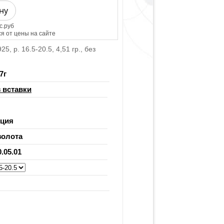
ну
с.руб
я от цены на сайте
, р. 16.5-20.5, 4,51 гр., без
7
г
 вставки
рция
золота
0.05.01