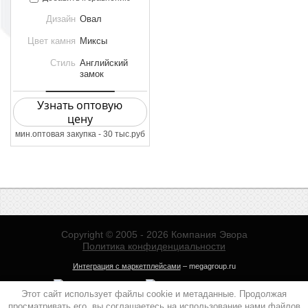
Дизайн
Овал
Цвет камня
Миксы
Стиль
Английский
замок
Узнать оптовую
цену
мин.оптовая закупка - 30 тыс.руб
Copyright © 2005 - 2026 Компания Эвора
Политика конфиденциальности
Интеграция с маркетплейсами
– megagroup.ru
Этот сайт использует файлы cookie и метаданные. Продолжая
просматривать его, вы соглашаетесь на использование нами файлов