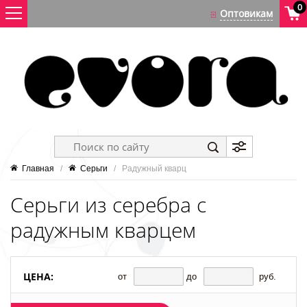
0
Главная
   /   
Серьги
   /   Радужный кварц
Серьги из серебра с
радужным кварцем
ЦЕНА:
от
до
руб.