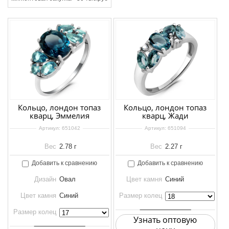
Кольцо, лондон топаз
Кольцо, лондон топаз
кварц, Эммелия
кварц, Жади
Артикул:
651042
Артикул:
651094
Вес
2.78 г
Вес
2.27 г
Добавить к сравнению
Добавить к сравнению
Дизайн
Овал
Цвет камня
Синий
Цвет камня
Синий
Размер колец
Размер колец
Узнать оптовую