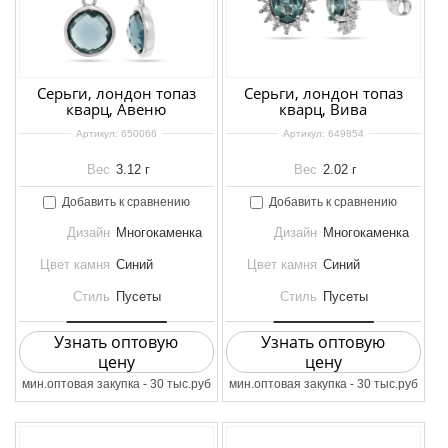
Серьги, лондон топаз
Серьги, лондон топаз
кварц, Авеню
кварц, Вива
Артикул:
650066
Артикул:
649854
Вес
3.12 г
Вес
2.02 г
Добавить к сравнению
Добавить к сравнению
Дизайн
Многокаменка
Дизайн
Многокаменка
Цвет камня
Синий
Цвет камня
Синий
Стиль
Пусеты
Стиль
Пусеты
Узнать оптовую
Узнать оптовую
цену
цену
мин.оптовая закупка - 30 тыс.руб
мин.оптовая закупка - 30 тыс.руб