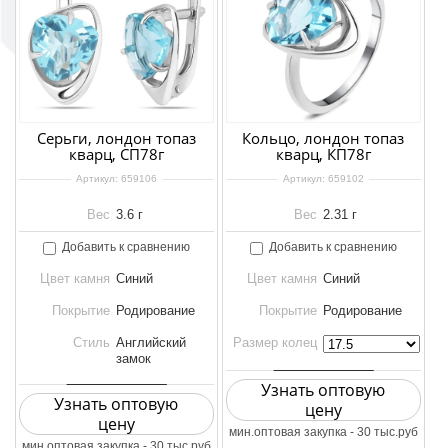
Серьги, лондон топаз
Кольцо, лондон топаз
кварц, СП78г
кварц, КП78г
Артикул:
659106
Артикул:
659102
Вес
3.6 г
Вес
2.31 г
Добавить к сравнению
Добавить к сравнению
Цвет камня
Синий
Цвет камня
Синий
Покрытие
Родирование
Покрытие
Родирование
Стиль
Английский
Размер колец
замок
Узнать оптовую
Узнать оптовую
цену
цену
мин.оптовая закупка - 30 тыс.руб
мин.оптовая закупка - 30 тыс.руб