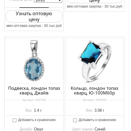
цену
мин.оптовая закупка - 30 тыс.руб
Узнать оптовую
цену
мин.оптовая закупка - 30 тыс.руб
Подвеска, лондон топаз
Кольцо, лондон топаз
кварц, Джайв
кварц, Ю-100М60р
Артикул:
633769
Артикул:
658306
Вес
1.4 г
Вес
3.08 г
Добавить к сравнению
Добавить к сравнению
Дизайн
Овал
Цвет камня
Синий