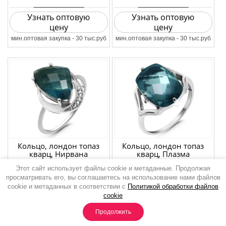
Узнать оптовую
Узнать оптовую
цену
цену
мин.оптовая закупка - 30 тыс.руб
мин.оптовая закупка - 30 тыс.руб
Кольцо, лондон топаз
Кольцо, лондон топаз
кварц, Нирвана
кварц, Плазма
Артикул:
649702
Артикул:
649618
Этот сайт использует файлы cookie и метаданные. Продолжая
просматривать его, вы соглашаетесь на использование нами файлов
Вес
2.78 г
Вес
3.42 г
cookie и метаданных в соответствии с
Политикой обработки файлов
cookie
Добавить к сравнению
Добавить к сравнению
Продолжить
Цвет камня
Синий
Дизайн
Квадрат