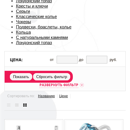
Лондонский топаз
Кресты и ключи
Серьги
Классические колье
Чокеры
Подвески, браслеты, колье
Кольца
С натуральными камнями
Лондонский топаз
ЦЕНА:
от
до
руб.
Показать
Сбросить фильтр
РАЗВЕРНУТЬ ФИЛЬТР
Сортировать по:
Названию
Цене