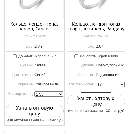
Кольцо, лондон топаз
Кольцо, лондон топаз
кварц, Салли
кварц , шпинель, Рандеву
Артикул:
654255
Артикул:
654015
Вес
2.8 г
Вес
2.67 г
Добавить к сравнению
Добавить к сравнению
Дизайн
Капля
Дизайн
Прямоугольник
Цвет камня
Синий
Покрытие
Родирование
Покрытие
Родирование
Размер колец
Размер колец
Узнать оптовую
цену
Узнать оптовую
мин.оптовая закупка - 30 тыс.руб
цену
мин.оптовая закупка - 30 тыс.руб