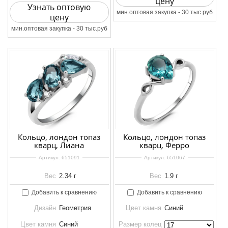
цену
Узнать оптовую
мин.оптовая закупка - 30 тыс.руб
цену
мин.оптовая закупка - 30 тыс.руб
Кольцо, лондон топаз
Кольцо, лондон топаз
кварц, Лиана
кварц, Ферро
Артикул:
651091
Артикул:
651067
Вес
2.34 г
Вес
1.9 г
Добавить к сравнению
Добавить к сравнению
Дизайн
Геометрия
Цвет камня
Синий
Цвет камня
Синий
Размер колец