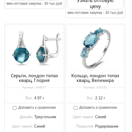
Узнать оптовую
мин.оптовая закупка - 30 тыс.руб
цену
мин.оптовая закупка - 30 тыс.руб
Серьги, лондон топаз
Кольцо, лондон топаз
кварц, Глория
кварц, Велимира
Артикул:
654677
Артикул:
654153
Вес
4.97 г
Вес
2.12 г
Добавить к сравнению
Добавить к сравнению
Дизайн
Треугольник
Цвет камня
Синий
Цвет камня
Синий
Покрытие
Родирование