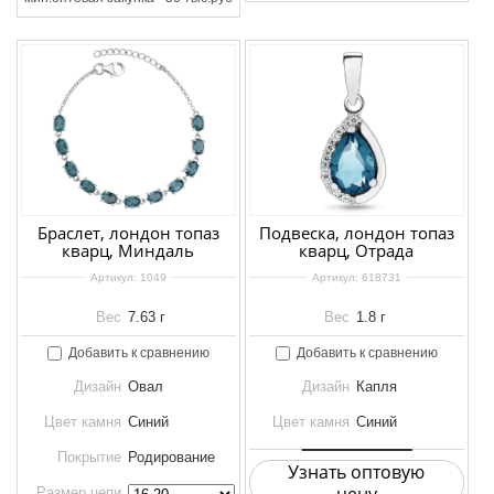
Браслет, лондон топаз
Подвеска, лондон топаз
кварц, Миндаль
кварц, Отрада
Артикул:
1049
Артикул:
618731
Вес
7.63 г
Вес
1.8 г
Добавить к сравнению
Добавить к сравнению
Дизайн
Овал
Дизайн
Капля
Цвет камня
Синий
Цвет камня
Синий
Покрытие
Родирование
Узнать оптовую
Размер цепи