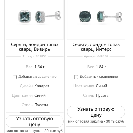
Серьги, лондон топаз
Серьги, лондон топаз
кварц, Визирь
кварц, Интерс
Артикул:
649853
Артикул:
649836
Вес
1.64 г
Вес
1.84 г
Добавить к сравнению
Добавить к сравнению
Дизайн
Квадрат
Цвет камня
Синий
Цвет камня
Синий
Стиль
Пусеты
Стиль
Пусеты
Узнать оптовую
цену
Узнать оптовую
мин.оптовая закупка - 30 тыс.руб
цену
мин.оптовая закупка - 30 тыс.руб