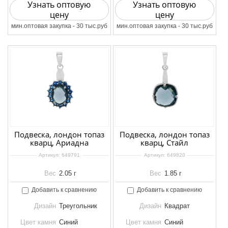
Узнать оптовую
Узнать оптовую
цену
цену
мин.оптовая закупка - 30 тыс.руб
мин.оптовая закупка - 30 тыс.руб
Подвеска, лондон топаз
Подвеска, лондон топаз
кварц, Ариадна
кварц, Стайл
Артикул:
649791
Артикул:
649820
Вес
2.05 г
Вес
1.85 г
Добавить к сравнению
Добавить к сравнению
Дизайн
Треугольник
Дизайн
Квадрат
Цвет камня
Синий
Цвет камня
Синий