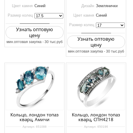
Цвет камня
Синий
Дизайн
Землянички
Размер колец
Цвет камня
Синий
Размер колец
Узнать оптовую
цену
Узнать оптовую
мин.оптовая закупка - 30 тыс.руб
цену
мин.оптовая закупка - 30 тыс.руб
Кольцо, лондон топаз
Кольцо, лондон топаз
кварц, Амичи
кварц, СПН4218
Артикул:
651088
Артикул:
650196