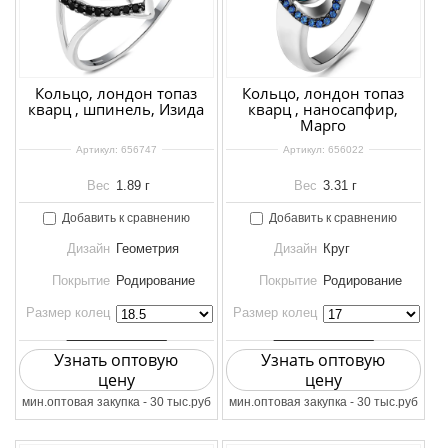
Кольцо, лондон топаз
Кольцо, лондон топаз
кварц , шпинель, Изида
кварц , наносапфир,
Марго
Артикул:
656747
Артикул:
656022
Вес
1.89 г
Вес
3.31 г
Добавить к сравнению
Добавить к сравнению
Дизайн
Геометрия
Дизайн
Круг
Покрытие
Родирование
Покрытие
Родирование
Размер колец
Размер колец
Узнать оптовую
Узнать оптовую
цену
цену
мин.оптовая закупка - 30 тыс.руб
мин.оптовая закупка - 30 тыс.руб