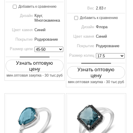
Добавить к сравнению
Вес
2.83 г
Дизайн
Круг,
Добавить к сравнению
Многокаменка
Дизайн
Флора
Цвет камня
Синий
Цвет камня
Синий
Покрытие
Родирование
Покрытие
Родирование
Размер цепи
Размер колец
Узнать оптовую
цену
Узнать оптовую
цену
мин.оптовая закупка - 30 тыс.руб
мин.оптовая закупка - 30 тыс.руб