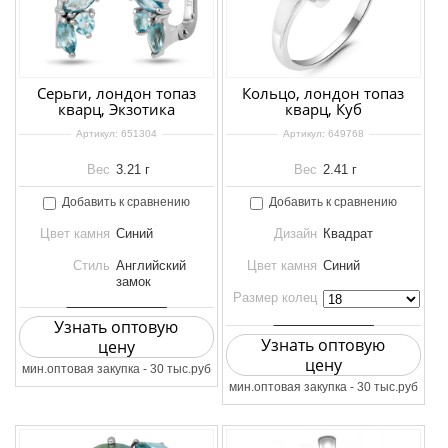
Серьги, лондон топаз
Кольцо, лондон топаз
кварц, Экзотика
кварц, Куб
Артикул:
651304
Артикул:
649768
Вес
3.21 г
Вес
2.41 г
Добавить к сравнению
Добавить к сравнению
Цвет камня
Синий
Дизайн
Квадрат
Стиль
Английский
Цвет камня
Синий
замок
Размер колец
Узнать оптовую
Узнать оптовую
цену
цену
мин.оптовая закупка - 30 тыс.руб
мин.оптовая закупка - 30 тыс.руб