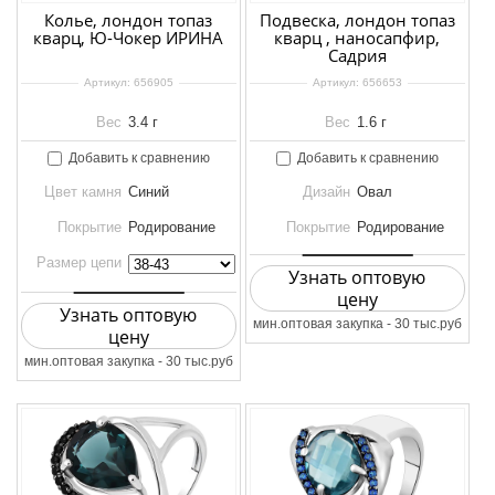
Колье, лондон топаз
Подвеска, лондон топаз
кварц, Ю-Чокер ИРИНА
кварц , наносапфир,
Садрия
Артикул:
656905
Артикул:
656653
Вес
3.4 г
Вес
1.6 г
Добавить к сравнению
Добавить к сравнению
Цвет камня
Синий
Дизайн
Овал
Покрытие
Родирование
Покрытие
Родирование
Размер цепи
Узнать оптовую
цену
Узнать оптовую
мин.оптовая закупка - 30 тыс.руб
цену
мин.оптовая закупка - 30 тыс.руб