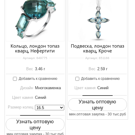
Кольцо, лондон топаз
Подвеска, лондон топаз
кварц, Нефертити
кварц, Кроче
Артикул:
649775
Артикул:
651166
Вес
3.46 г
Вес
2.59 г
Добавить к сравнению
Добавить к сравнению
Дизайн
Многокаменка
Цвет камня
Синий
Цвет камня
Синий
Узнать оптовую
цену
Размер колец
мин.оптовая закупка - 30 тыс.руб
Узнать оптовую
цену
мин.оптовая закупка - 30 тыс.руб