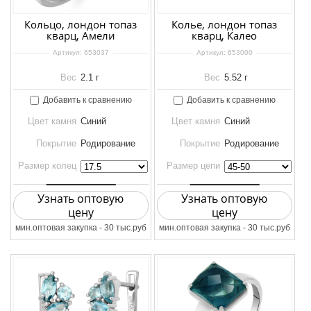
Кольцо, лондон топаз
Колье, лондон топаз
кварц, Амели
кварц, Калео
Артикул:
653037
Артикул:
653000
Вес
2.1 г
Вес
5.52 г
Добавить к сравнению
Добавить к сравнению
Цвет камня
Синий
Цвет камня
Синий
Покрытие
Родирование
Покрытие
Родирование
Размер колец
Размер цепи
Узнать оптовую
Узнать оптовую
цену
цену
мин.оптовая закупка - 30 тыс.руб
мин.оптовая закупка - 30 тыс.руб