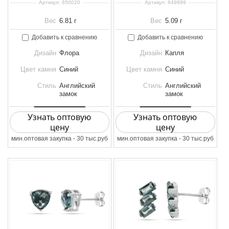
Артикул:
650020
Артикул:
649899
Вес
6.81 г
Вес
5.09 г
Добавить к сравнению
Добавить к сравнению
Дизайн
Флора
Дизайн
Капля
Цвет камня
Синий
Цвет камня
Синий
Стиль
Английский
Стиль
Английский
замок
замок
Узнать оптовую
Узнать оптовую
цену
цену
мин.оптовая закупка - 30 тыс.руб
мин.оптовая закупка - 30 тыс.руб