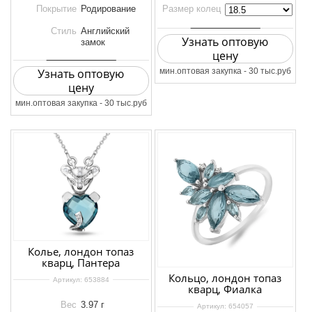
Покрытие
Родирование
Размер колец
Стиль
Английский
Узнать оптовую
замок
цену
Узнать оптовую
мин.оптовая закупка - 30 тыс.руб
цену
мин.оптовая закупка - 30 тыс.руб
Колье, лондон топаз
кварц, Пантера
Кольцо, лондон топаз
Артикул:
653884
кварц, Фиалка
Вес
3.97 г
Артикул:
654057