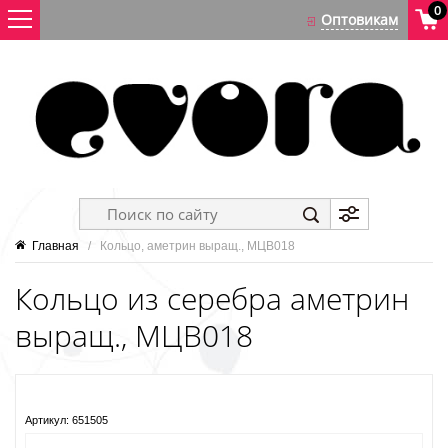
0
Главная
   /   Кольцо, аметрин выращ., МЦВ018
Кольцо из серебра аметрин
выращ., МЦВ018
Артикул:
651505