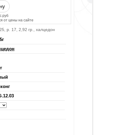
ну
с.руб
я от цены на сайте
, р. 17, 2,92 гр., халцедон
5
г
лцедон
г
лый
конг
G.12.03