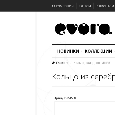
О компании
Оптом
Клиентам
НОВИНКИ
КОЛЛЕКЦИИ
Главная
   /   Кольцо, халцедон, МЦВ51
Кольцо из сереб
Артикул:
651530