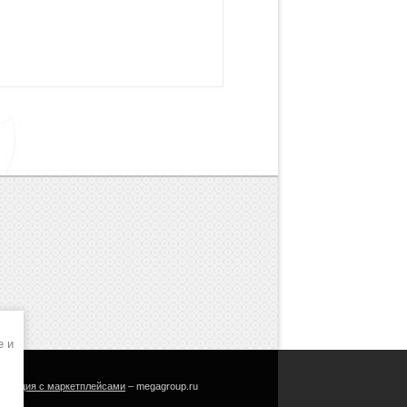
e и
еграция с маркетплейсами
– megagroup.ru