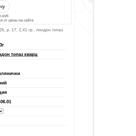
ну
с.руб
я от цены на сайте
, р. 17, 2,41 гр., лондон топаз
3
г
дон топаз кварц
млянички
ний
дия
.06.01