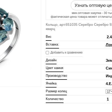
Узнать оптовую це
мин.оптовая закупка - 30 ты
фактическая цена товара может отличатьс
Кольцо, арт.651035 Серебро Серебро 925
кварц
Вес
2.4
Вставка:
Лон
Добавить к сравнению
Дизайн
Зе
Цвет камня
Си
Производство
Ин
Ячейка
4.E
Размер колец
Количество
1