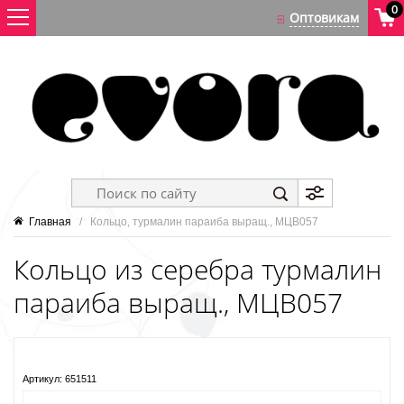
0
Главная
   /   Кольцо, турмалин параиба выращ., МЦВ057
Кольцо из серебра турмалин
параиба выращ., МЦВ057
Артикул:
651511