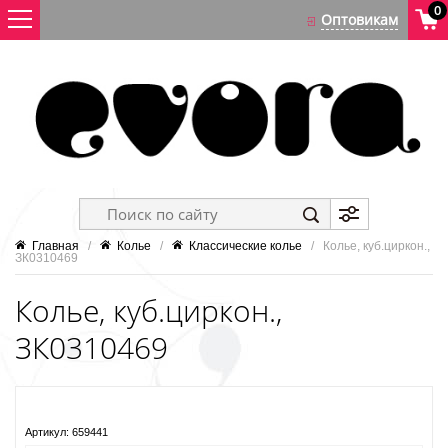
0
Главная
   /   
Колье
   /   
Классические колье
   /   Колье, куб.циркон., 
ЗК0310469
Колье, куб.циркон.,
ЗК0310469
Артикул:
659441