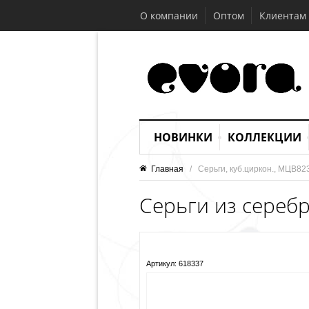
О компании
Оптом
Клиентам
НОВИНКИ
КОЛЛЕКЦИИ
Главная
   /   Серьги, куб.циркон., МЦВ82
Серьги из серебр
Артикул:
618337