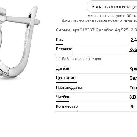
Узнать оптовую це
мин.оптовая закупка - 30 ты
фактическая цена товара может отличатьс
Серьги, арт.618337 Серебро Ag 925, 2,3 
Вес
2.4
Вставка:
Куб
Добавить к сравнению
Дизайн
Кру
Цвет камня
Бе
Производство
Гон
Ячейка
8.B
Количество
6