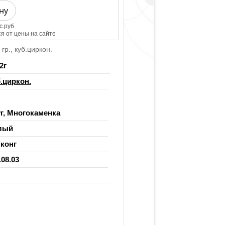
ну
с.руб
я от цены на сайте
гр., куб.циркон.
2
г
.циркон.
г, Многокаменка
лый
конг
.08.03