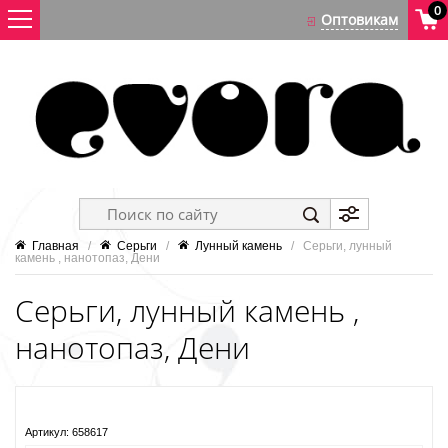
0
Главная
   /   
Серьги
   /   
Лунный камень
   /   Серьги, лунный 
камень , нанотопаз, Дени
Серьги, лунный камень ,
нанотопаз, Дени
Артикул:
658617