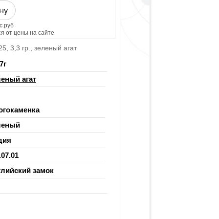
ну
с.руб
я от цены на сайте
, 3,3 гр., зеленый агат
7
г
еный агат
огокаменка
леный
дия
.07.01
глийский замок