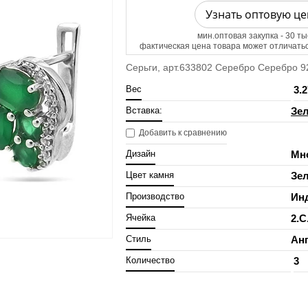
Узнать оптовую це
мин.оптовая закупка - 30 ты
фактическая цена товара может отличатьс
Серьги, арт.633802 Серебро Серебро 925
Вес
3.2
Вставка:
Зел
Добавить к сравнению
Дизайн
Мн
Цвет камня
Зе
Производство
Ин
Ячейка
2.C
Стиль
Ан
Количество
3