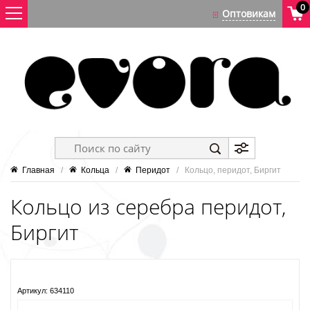
0
Главная
   /   
Кольца
   /   
Перидот
   /   Кольцо, перидот, Биргит
Кольцо из серебра перидот,
Биргит
Артикул:
634110