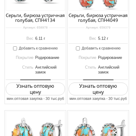
Серьги, бирюза устричная
Серьги, бирюза устричная
голубая, СПН4134
голубая, СПН4049
Артикул:
658978
Артикул:
659379
Вес
6.11 г
Вес
5.12 г
Добавить к сравнению
Добавить к сравнению
Покрытие
Родирование
Покрытие
Родирование
Стиль
Английский
Стиль
Английский
замок
замок
Узнать оптовую
Узнать оптовую
цену
цену
мин.оптовая закупка - 30 тыс.руб
мин.оптовая закупка - 30 тыс.руб