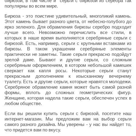
бирюзой, в том числе и серьги с бирюзой из серебра так
популярны во всем мире.
Бирюза - это поистине удивительный, многоликий камень.
Этот камень бывает разного цвета, от небесно-голубого до
ярко зеленого. Для обрамления бирюзы серебро подходит
лучше всего. Невозможно перечислить все стили, в
которых в наше время выполняются серебряные серьги с
бирюзой. Есть, например, серьги с крупными вставками из
бирюзы. В таком украшении серебряные элементы
практически не заметны. Такие серьги прекрасно подойдут
зрелой даме. Бывают и другие серьги, со сложным
серебряным оформлением, в котором небольшой камешек
сверкает как капля росы. Некоторые серьги станут
прекрасным дополнением к изысканному вечернему
туалету. Есть и другие серьги, которые нравятся молодежи.
Серебряное обрамление камня может быть самой разной
формы, вплоть до сложных геометрических фигур.
Женщине, которая надела такие серьги, обеспечен успех в
любом обществе.
Если вы решили купить серьги с бирюзой, посетите наш
интернет-магазин. Мы предложим вам на выбор серьги
самого разного дизайна. Мы уверены - у нас вы найдет то,
что придется вам по вкусу.