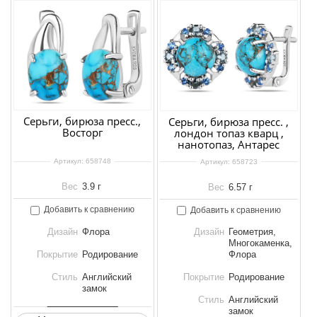
Серьги, бирюза пресс.,
Серьги, бирюза пресс. ,
Восторг
лондон топаз кварц ,
нанотопаз, Антарес
Артикул:
658748
Артикул:
658723
Вес
3.9 г
Вес
6.57 г
Добавить к сравнению
Добавить к сравнению
Дизайн
Флора
Дизайн
Геометрия,
Многокаменка,
Покрытие
Родирование
Флора
Стиль
Английский
Покрытие
Родирование
замок
Стиль
Английский
замок