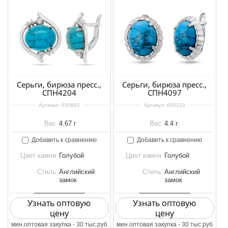
Серьги, бирюза пресс.,
Серьги, бирюза пресс.,
СПН4204
СПН4097
Артикул:
650881
Артикул:
650219
Вес
4.67 г
Вес
4.4 г
Добавить к сравнению
Добавить к сравнению
Цвет камня
Голубой
Цвет камня
Голубой
Стиль
Английский
Стиль
Английский
замок
замок
Узнать оптовую
Узнать оптовую
цену
цену
мин.оптовая закупка - 30 тыс.руб
мин.оптовая закупка - 30 тыс.руб