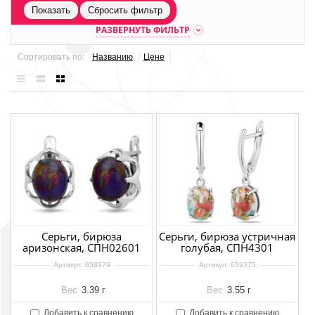
Показать
Сбросить фильтр
РАЗВЕРНУТЬ ФИЛЬТР
Сортировать по:
Названию
Цене
Серьги, бирюза
Серьги, бирюза устричная
аризонская, СПН02601
голубая, СПН4301
Артикул:
658979
Артикул:
659375
Вес
3.39 г
Вес
3.55 г
Добавить к сравнению
Добавить к сравнению