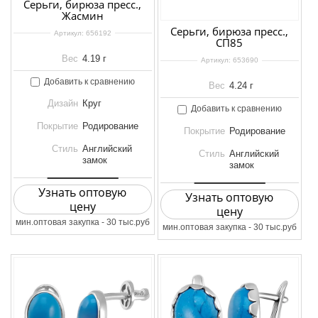
Серьги, бирюза пресс.,
Жасмин
Серьги, бирюза пресс.,
Артикул:
656192
СП85
Вес
4.19 г
Артикул:
653690
Добавить к сравнению
Вес
4.24 г
Дизайн
Круг
Добавить к сравнению
Покрытие
Родирование
Покрытие
Родирование
Стиль
Английский
Стиль
Английский
замок
замок
Узнать оптовую
Узнать оптовую
цену
цену
мин.оптовая закупка - 30 тыс.руб
мин.оптовая закупка - 30 тыс.руб