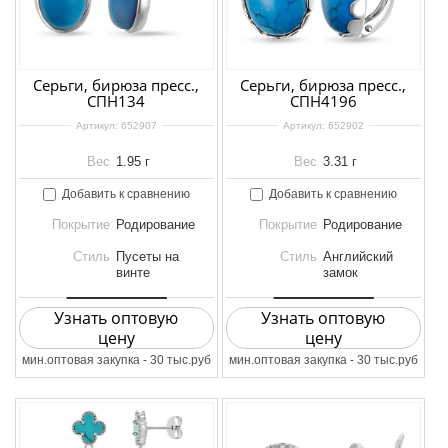
Серьги, бирюза пресс.,
Серьги, бирюза пресс.,
СПН134
СПН4196
Артикул:
652907
Артикул:
652902
Вес
1.95 г
Вес
3.31 г
Добавить к сравнению
Добавить к сравнению
Покрытие
Родирование
Покрытие
Родирование
Стиль
Пусеты на
Стиль
Английский
винте
замок
Узнать оптовую
Узнать оптовую
цену
цену
мин.оптовая закупка - 30 тыс.руб
мин.оптовая закупка - 30 тыс.руб