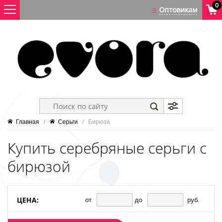
0
Главная
   /   
Серьги
   /   Бирюза
Купить серебряные серьги с
бирюзой
ЦЕНА:
от
до
руб.