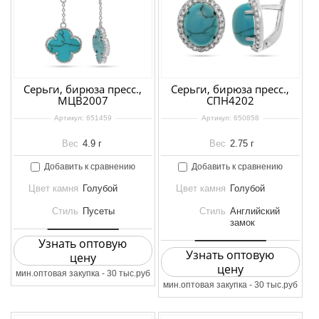
Серьги, бирюза пресс.,
Серьги, бирюза пресс.,
МЦВ2007
СПН4202
Артикул:
651459
Артикул:
650858
Вес
4.9 г
Вес
2.75 г
Добавить к сравнению
Добавить к сравнению
Цвет камня
Голубой
Цвет камня
Голубой
Стиль
Пусеты
Стиль
Английский
замок
Узнать оптовую
Узнать оптовую
цену
цену
мин.оптовая закупка - 30 тыс.руб
мин.оптовая закупка - 30 тыс.руб