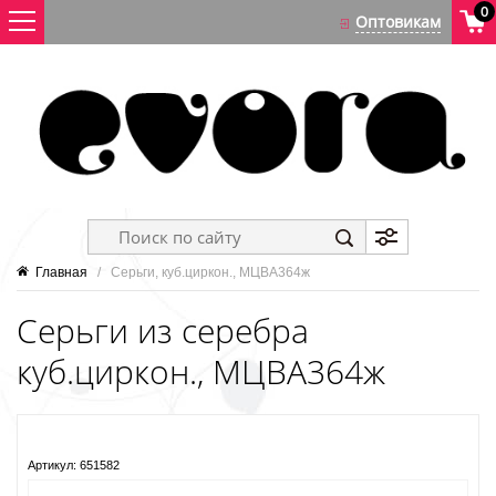
0
Главная
   /   Серьги, куб.циркон., МЦВА364ж
Серьги из серебра
куб.циркон., МЦВА364ж
Артикул:
651582